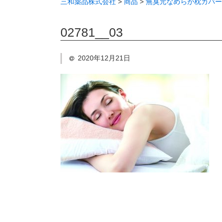
三和薬品株式会社
>
商品
>
無臭元なめらか枕カバー
02781__03
2020年12月21日