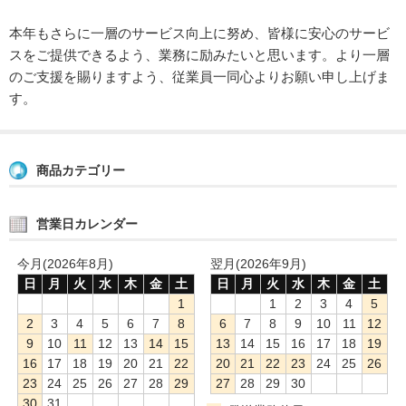
本年もさらに一層のサービス向上に努め、皆様に安心のサービ
スをご提供できるよう、業務に励みたいと思います。より一層
のご支援を賜りますよう、従業員一同心よりお願い申し上げま
す。
商品カテゴリー
営業日カレンダー
今月(2026年8月)
翌月(2026年9月)
日
月
火
水
木
金
土
日
月
火
水
木
金
土
1
1
2
3
4
5
2
3
4
5
6
7
8
6
7
8
9
10
11
12
9
10
11
12
13
14
15
13
14
15
16
17
18
19
16
17
18
19
20
21
22
20
21
22
23
24
25
26
23
24
25
26
27
28
29
27
28
29
30
30
31