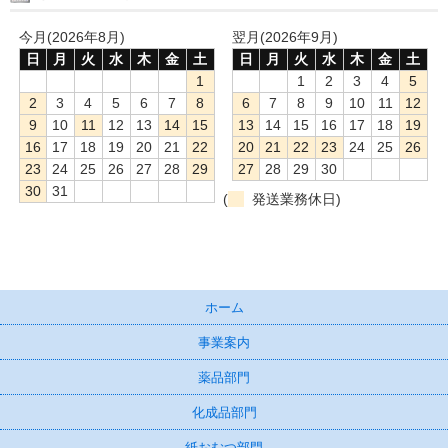
今月(2026年8月)
翌月(2026年9月)
日
月
火
水
木
金
土
日
月
火
水
木
金
土
1
1
2
3
4
5
2
3
4
5
6
7
8
6
7
8
9
10
11
12
9
10
11
12
13
14
15
13
14
15
16
17
18
19
16
17
18
19
20
21
22
20
21
22
23
24
25
26
23
24
25
26
27
28
29
27
28
29
30
30
31
(
発送業務休日)
ホーム
事業案内
薬品部門
化成品部門
紙おむつ部門